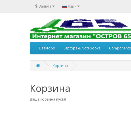
$
Валюта
Язык
Desktops
Laptops & Notebooks
Components
Корзина
Корзина
Ваша корзина пуста!