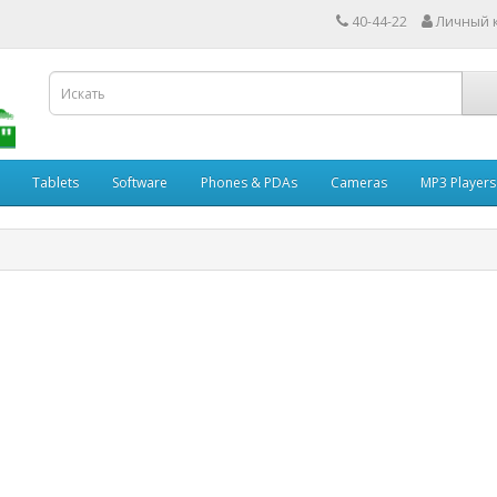
40-44-22
Личный 
Tablets
Software
Phones & PDAs
Cameras
MP3 Players