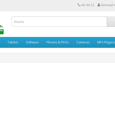
40-44-22
Личный 
Tablets
Software
Phones & PDAs
Cameras
MP3 Players