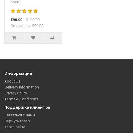
speci..
$90.00
$100.00
Без налога: $90.00
Информация
About Us
Delivery Information
Privacy Policy
Terms & Conditions
Поддержка клиентов
Связаться с нами
Вернуть товар
Карта сайта