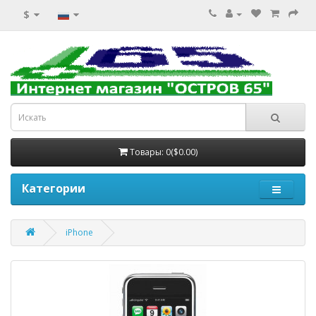
$
Товары: 0($0.00)
Категории
iPhone