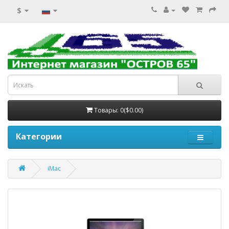
$
Товары: 0($0.00)
Категории
iMac